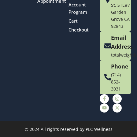
Appointment
Account
St. STE#7
Program
Garden
Grove CA
Cart
92843
Checkout
Email
Address
totalweight
Phone
(714)
852-
3031
F
Y
I
X
a
o
n
-
c
u
s
t
e
t
t
w
b
u
a
i
o
b
g
t
o
e
r
t
k
a
e
© 2024 All rights reserved by PLC Wellness
-
m
r