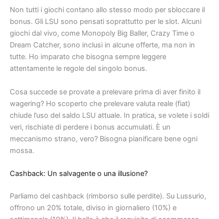
Non tutti i giochi contano allo stesso modo per sbloccare il
bonus. Gli LSU sono pensati soprattutto per le slot. Alcuni
giochi dal vivo, come Monopoly Big Baller, Crazy Time o
Dream Catcher, sono inclusi in alcune offerte, ma non in
tutte. Ho imparato che bisogna sempre leggere
attentamente le regole del singolo bonus.
Cosa succede se provate a prelevare prima di aver finito il
wagering? Ho scoperto che prelevare valuta reale (fiat)
chiude l’uso del saldo LSU attuale. In pratica, se volete i soldi
veri, rischiate di perdere i bonus accumulati. È un
meccanismo strano, vero? Bisogna pianificare bene ogni
mossa.
Cashback: Un salvagente o una illusione?
Parliamo del cashback (rimborso sulle perdite). Su Lussurio,
offrono un 20% totale, diviso in giornaliero (10%) e